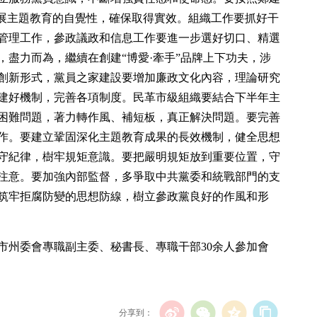
開展主題教育的自覺性，確保取得實效。組織工作要抓好干
管理工作，參政議政和信息工作要進一步選好切口、精選
盡力而為，繼續在創建“博愛·牽手”品牌上下功夫，涉
創新形式，黨員之家建設要增加廉政文化內容，理論研究
建好機制，完善各項制度。民革市級組織要結合下半年主
困難問題，著力轉作風、補短板，真正解決問題。要完善
作。要建立鞏固深化主題教育成果的長效機制，健全思想
守紀律，樹牢規矩意識。要把嚴明規矩放到重要位置，守
注意。要加強內部監督，多爭取中共黨委和統戰部門的支
筑牢拒腐防變的思想防線，樹立參政黨良好的作風和形
市州委會專職副主委、秘書長、專職干部30余人參加會
分享到：