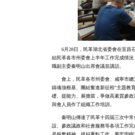
6月28日，民革湖北省委會在宜
結民革各市州委會上半年工作完成情況
職副主委秦明山出席會議並講話。
會上，民革各市州委會、咸寧市總
鑄魂強根基、團結奮進新征程”主題教
礎、提能力、展擔當，爭做高素質參政
與會人員作了組織工作培訓。
秦明山傳達了民革十四屆三次中常
設、參政議政和社會服務等各項工作完
是振奮精神，抓好重點工作。要牢固樹