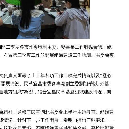
昌召開二季度各市州專職副主委、秘書長工作聯席會議，總
，布置第三季度工作並開展組織建設工作培訓。省委會專
支負責人匯報了上半年各項工作目標完成情況以及“凝心
育開展情況。民革宜昌市委會專職副主委劉祖華以“夯基
黨地方組織”為題，結合宜昌民革基層組織建設情況，向
會精神，通報了民革湖北省委會上半年主題教育、組織建
成情況，針對下一步工作開展，秦明山提出三點要求：一
立服務黨員意識，不斷增強責任感和使命感。要按照鄭建