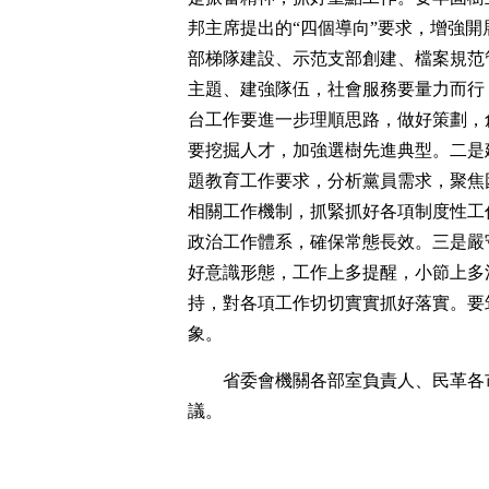
邦主席提出的“四個導向”要求，增強
部梯隊建設、示范支部創建、檔案規范
主題、建強隊伍，社會服務要量力而行，
台工作要進一步理順思路，做好策劃，
要挖掘人才，加強選樹先進典型。二是
題教育工作要求，分析黨員需求，聚焦
相關工作機制，抓緊抓好各項制度性工
政治工作體系，確保常態長效。三是嚴
好意識形態，工作上多提醒，小節上多
持，對各項工作切切實實抓好落實。要
象。
省委會機關各部室負責人、民革各
議。