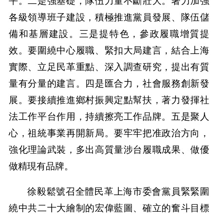
平。二是強基礎，隊伍力量不斷壯大。著力加強
各級領導班子建設，積極推進黨員發展、隊伍儲
備和基層建設。三是提特色，參政履職增質提
效。要圍繞中心履職、緊扣大局建言，結合上海
實際、立足民革重點、深入調查研究，提出有質
量有分量的建言。四是匯合力，社會服務創新發
展。要接續推進鄉村振興定點幫扶，著力發揮社
法工作平台作用，持續擦亮工作品牌。五是聚人
心，祖統事業再開新局。要牢牢把准政治方向，
強化理論武裝，多出高質量涉台履職成果、做優
做精現有品牌。
徐毅鬆號召全體民革上海市委會黨員緊緊圍
繞中共二十大繪制的宏偉藍圖、確立的奮斗目標