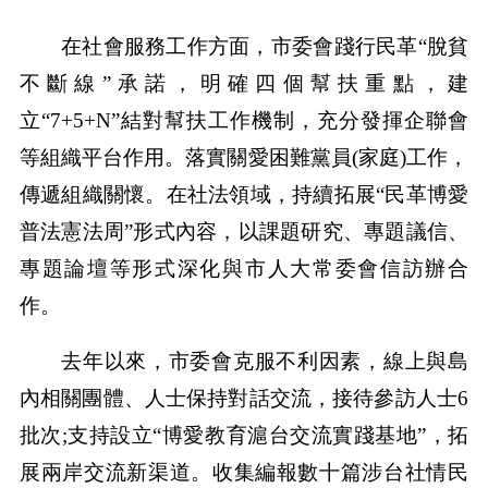
在社會服務工作方面，市委會踐行民革“脫貧
不斷線”承諾，明確四個幫扶重點，建
立“7+5+N”結對幫扶工作機制，充分發揮企聯會
等組織平台作用。落實關愛困難黨員(家庭)工作，
傳遞組織關懷。在社法領域，持續拓展“民革博愛
普法憲法周”形式內容，以課題研究、專題議信、
專題論壇等形式深化與市人大常委會信訪辦合
作。
去年以來，市委會克服不利因素，線上與島
內相關團體、人士保持對話交流，接待參訪人士6
批次;支持設立“博愛教育滬台交流實踐基地”，拓
展兩岸交流新渠道。收集編報數十篇涉台社情民