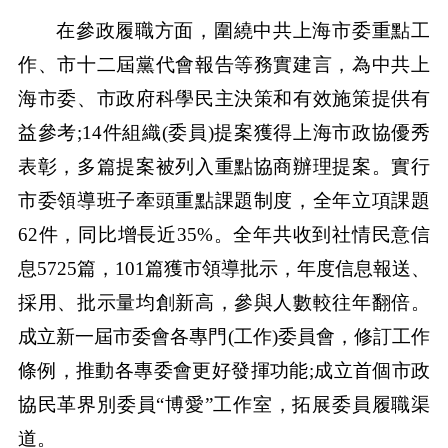
在參政履職方面，圍繞中共上海市委重點工
作、市十二屆黨代會報告等務實建言，為中共上
海市委、市政府科學民主決策和有效施策提供有
益參考;14件組織(委員)提案獲得上海市政協優秀
表彰，多篇提案被列入重點協商辦理提案。實行
市委領導班子牽頭重點課題制度，全年立項課題
62件，同比增長近35%。全年共收到社情民意信
息5725篇，101篇獲市領導批示，年度信息報送、
採用、批示量均創新高，參與人數較往年翻倍。
成立新一屆市委會各專門(工作)委員會，修訂工作
條例，推動各專委會更好發揮功能;成立首個市政
協民革界別委員“博愛”工作室，拓展委員履職渠
道。