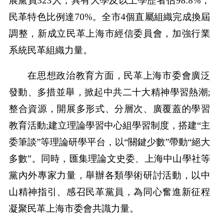
展黨員323人，具有大學及以上學歷者佔98.8%，
民革特色比例達70%。全市4個直屬組織完成換屆
調整，新成立民革上海市經信委員會，加強行業
系統民革組織力量。
在思想政治教育方面，民革上海市委會廣泛
發動、多措並舉，掀起中共二十大精神學習熱潮;
整合資源，開展多形式、分層次、廣覆蓋的學習
教育活動;建立理論學習中心組學習制度，搭建“主
委筆談”等理論研學平台，以“關鍵少數”帶動“絕大
多數”。同時，匯集理論文史委、上海中山學社等
黨內外專家力量，舉辦各類學術研討活動，以中
山精神指引、感召民革黨員，為同心奮進新征程
凝聚民革上海市委會共識力量。