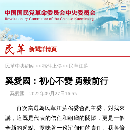
新聞詳情頁
民革中央網站
>>
稿件上傳
>>
民革江蘇
奚愛國：初心不變 勇毅前行
奚愛國 2022年09月27日16:55
再次當選為民革江蘇省委會副主委，對我來
講，這既是代表的信任和組織的關懷，更是一個
全新的起點、意味著一份沉甸甸的責任。我將倍