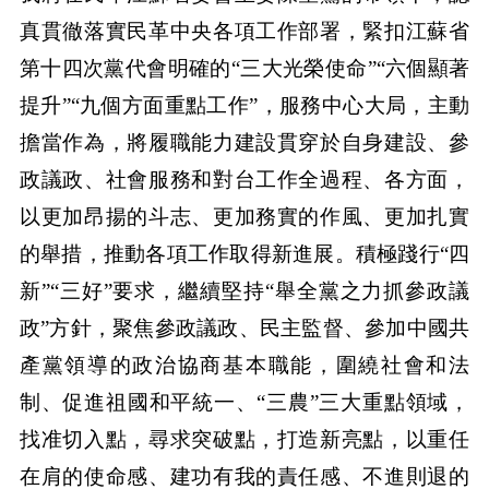
真貫徹落實民革中央各項工作部署，緊扣江蘇省
第十四次黨代會明確的“三大光榮使命”“六個顯著
提升”“九個方面重點工作”，服務中心大局，主動
擔當作為，將履職能力建設貫穿於自身建設、參
政議政、社會服務和對台工作全過程、各方面，
以更加昂揚的斗志、更加務實的作風、更加扎實
的舉措，推動各項工作取得新進展。積極踐行“四
新”“三好”要求，繼續堅持“舉全黨之力抓參政議
政”方針，聚焦參政議政、民主監督、參加中國共
產黨領導的政治協商基本職能，圍繞社會和法
制、促進祖國和平統一、“三農”三大重點領域，
找准切入點，尋求突破點，打造新亮點，以重任
在肩的使命感、建功有我的責任感、不進則退的