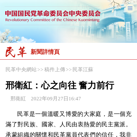
新聞詳情頁
民革中央網站
>>
稿件上傳
>>
民革江蘇
邢衛紅：心之向往 奮力前行
邢衛紅 2022年09月27日16:47
民革是一個溫暖又博愛的大家庭，是一個充
滿了對民族、國家、人民由衷熱愛的民主黨派。
承蒙組織的關懷和民革黨員代表們的信任，我非