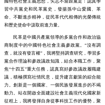
國特色社會主義思想，矢志不渝跟黨走﹔認真學
習中共黨史和民革黨史，發揚孫中山愛國、革
命、不斷進步精神，從民革代代相傳的光榮傳統
和歷史使命中汲取前進力量。
民革是中國共產黨領導的多黨合作和政治協
商制度中的中國特色社會主義參政黨。“沒有調
查，就沒有發言權”，我將堅持調查研究，學習多
黨合作理論和參政議政知識，結合本職工作，聚
焦“十四五”重大任務，認真寫好參政議政履職建
議，積極撰寫社情民意，提升建言獻策的綜合能
力。創新是一個國家、一個民族發展進步的不竭
動力。站在開啟全面建設社會主義現代化國家新
征程上，我將發揮自身從事科技工作的優勢，聚