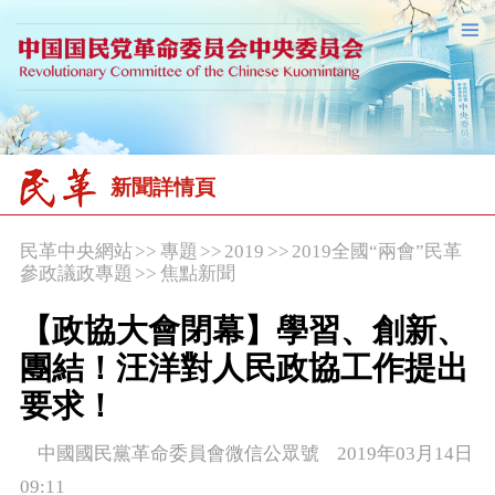
新聞詳情頁
民革中央網站
>>
專題
>>
2019
>>
2019全國“兩會”民革
參政議政專題
>>
焦點新聞
【政協大會閉幕】學習、創新、
團結！汪洋對人民政協工作提出
要求！
中國國民黨革命委員會微信公眾號 2019年03月14日
09:11