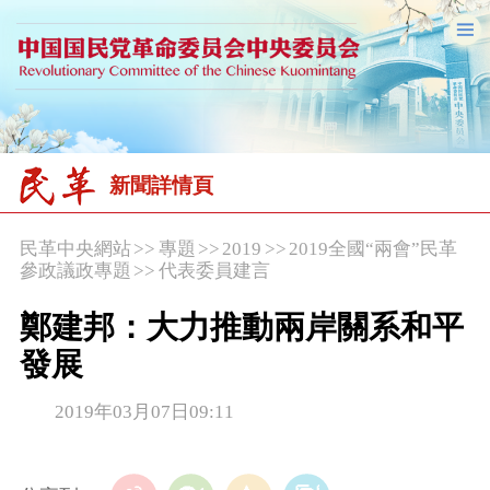
新聞詳情頁
民革中央網站
>>
專題
>>
2019
>>
2019全國“兩會”民革
參政議政專題
>>
代表委員建言
鄭建邦：大力推動兩岸關系和平
發展
2019年03月07日09:11