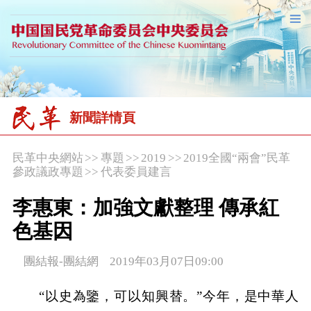
新聞詳情頁
民革中央網站
>>
專題
>>
2019
>>
2019全國“兩會”民革
參政議政專題
>>
代表委員建言
李惠東：加強文獻整理 傳承紅
色基因
團結報-團結網 2019年03月07日09:00
“以史為鑒，可以知興替。”今年，是中華人