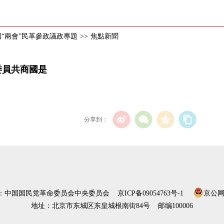
全國“兩會”民革參政議政專題
>>
焦點新聞
委員共商國是
分享到：
）：中国国民党革命委员会中央委员会
京ICP备09054763号-1
京公网安
地址：北京市东城区东皇城根南街84号 邮编100006