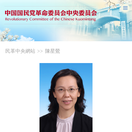
民革中央網站
>>
陳星鶯