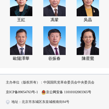
王紅
馮鞏
吳晶
歐陽澤華
谷振春
陳星鶯
主办单位（版权所有）：中国国民党革命委员会中央委员会
京ICP备09054763号-1
京公网安备 11010102003365号
地址：北京市东城区东皇城根南街84号