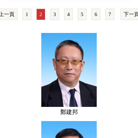
上一頁
1
2
3
4
5
6
7
下一
鄭建邦