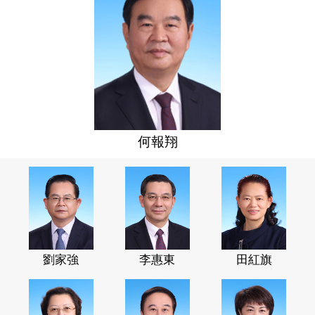
何報翔
劉家強
李惠東
田紅旗